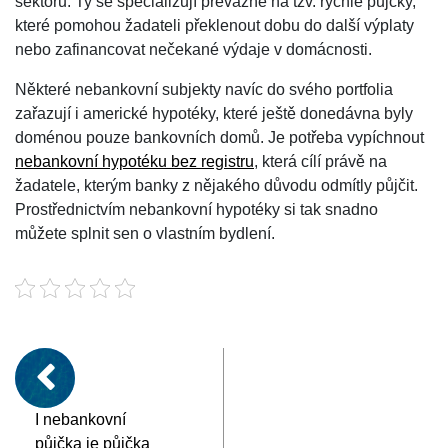
sektoru. Ty se specializují převážně na tzv. rychlé půjčky,
které pomohou žadateli překlenout dobu do další výplaty
nebo zafinancovat nečekané výdaje v domácnosti.
Některé nebankovní subjekty navíc do svého portfolia
zařazují i americké hypotéky, které ještě donedávna byly
doménou pouze bankovních domů. Je potřeba vypíchnout
nebankovní hypotéku bez registru
, která cílí právě na
žadatele, kterým banky z nějakého důvodu odmítly půjčit.
Prostřednictvím nebankovní hypotéky si tak snadno
můžete splnit sen o vlastním bydlení.
I nebankovní
půjčka je půjčka