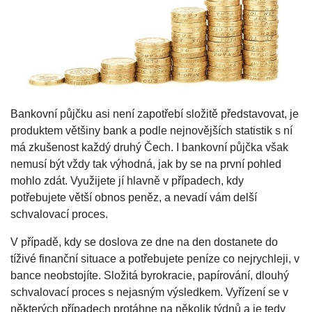
Bankovní půjčku asi není zapotřebí složitě představovat, je
produktem většiny bank a podle nejnovějších statistik s ní
má zkušenost každý druhý Čech. I bankovní půjčka však
nemusí být vždy tak výhodná, jak by se na první pohled
mohlo zdát. Využijete jí hlavně v případech, kdy
potřebujete větší obnos peněz, a nevadí vám delší
schvalovací proces.
V případě, kdy se doslova ze dne na den dostanete do
tíživé finanční situace a potřebujete peníze co nejrychleji, v
bance neobstojíte. Složitá byrokracie, papírování, dlouhý
schvalovací proces s nejasným výsledkem. Vyřízení se v
některých případech protáhne na několik týdnů a je tedy