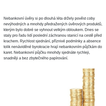
Nebankovní úvěry si po dlouhá léta držely pověst coby
nevýhodných a mnohdy předražených úvěrových produktů,
kterým bylo dobré se vyhnout velkým obloukem. Dnes se
staly pro řadu lidí poslední záchranou stanicí na cestě před
krachem. Rychlost sjednání, příznivé podmínky a absence
tolik nenáviděné byrokracie hrají nebankovním půjčkám do
karet. Nebankovní půjčku mnohdy sjednáte rychleji,
snadněji a bez zbytečného papírování.