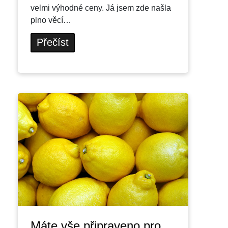
velmi výhodné ceny. Já jsem zde našla
plno věcí…
Přečíst
Máte vše připraveno pro