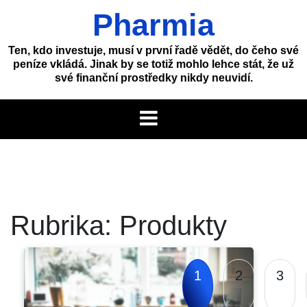
Skip
Pharmia
to
content
Ten, kdo investuje, musí v první řadě vědět, do čeho své
peníze vkládá. Jinak by se totiž mohlo lehce stát, že už
své finanční prostředky nikdy neuvidí.
Rubrika:
Produkty
1
2
3