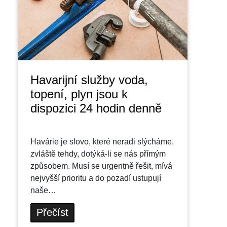
Havarijní služby voda,
topení, plyn jsou k
dispozici 24 hodin denně
Havárie je slovo, které neradi slýcháme,
zvláště tehdy, dotýká-li se nás přímým
způsobem. Musí se urgentně řešit, mívá
nejvyšší prioritu a do pozadí ustupují
naše…
Přečíst