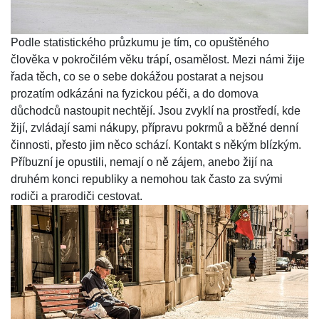
Podle statistického průzkumu je tím, co opuštěného
člověka v pokročilém věku trápí, osamělost. Mezi námi žije
řada těch, co se o sebe dokážou postarat a nejsou
prozatím odkázáni na fyzickou péči, a do domova
důchodců nastoupit nechtějí. Jsou zvyklí na prostředí, kde
žijí, zvládají sami nákupy, přípravu pokrmů a běžné denní
činnosti, přesto jim něco schází. Kontakt s někým blízkým.
Příbuzní je opustili, nemají o ně zájem, anebo žijí na
druhém konci republiky a nemohou tak často za svými
rodiči a prarodiči cestovat.