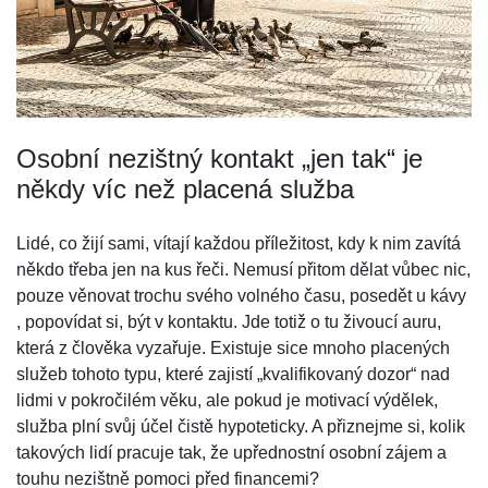
Osobní nezištný kontakt „jen tak“ je
někdy víc než placená služba
Lidé, co žijí sami, vítají každou příležitost, kdy k nim zavítá
někdo třeba jen na kus řeči. Nemusí přitom dělat vůbec nic,
pouze věnovat trochu svého volného času, posedět u kávy
, popovídat si, být v kontaktu. Jde totiž o tu živoucí auru,
která z člověka vyzařuje. Existuje sice mnoho placených
služeb tohoto typu, které zajistí „kvalifikovaný dozor“ nad
lidmi v pokročilém věku, ale pokud je motivací výdělek,
služba plní svůj účel čistě hypoteticky. A přiznejme si, kolik
takových lidí pracuje tak, že upřednostní osobní zájem a
touhu nezištně pomoci před financemi?