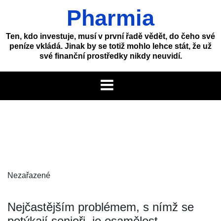
Skip
Pharmia
to
content
Ten, kdo investuje, musí v první řadě vědět, do čeho své
peníze vkládá. Jinak by se totiž mohlo lehce stát, že už
své finanční prostředky nikdy neuvidí.
Nezařazené
Nejčastějším problémem, s nímž se
potýkají senioři, je osamělost