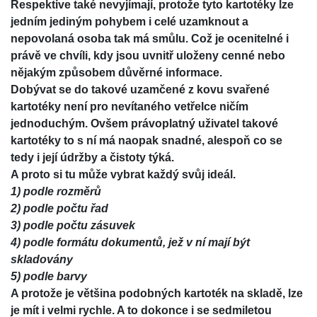
Respektive také nevyjímají, protože tyto kartotéky lze
jedním jediným pohybem i celé uzamknout a
nepovolaná osoba tak má smůlu. Což je ocenitelné i
právě ve chvíli, kdy jsou uvnitř uloženy cenné nebo
nějakým způsobem důvěrné informace.
Dobývat se do takové uzamčené z kovu svařené
kartotéky není pro nevítaného vetřelce ničím
jednoduchým. Ovšem právoplatný uživatel takové
kartotéky to s ní má naopak snadné, alespoň co se
tedy i její údržby a čistoty týká.
A proto si tu může vybrat každý svůj ideál.
1)
podle rozměrů
2)
podle počtu řad
3)
podle počtu zásuvek
4)
podle formátu dokumentů, jež v ní mají být
skladovány
5)
podle barvy
A protože je většina podobných kartoték na skladě, lze
je mít i velmi rychle. A to dokonce i se sedmiletou