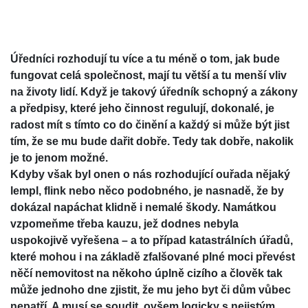
Úředníci rozhodují tu více a tu méně o tom, jak bude
fungovat celá společnost, mají tu větší a tu menší vliv
na životy lidí. Když je takový úředník schopný a zákony
a předpisy, které jeho činnost regulují, dokonalé, je
radost mít s tímto co do činění a každý si může být jist
tím, že se mu bude dařit dobře. Tedy tak dobře, nakolik
je to jenom možné.
Kdyby však byl onen o nás rozhodující ouřada nějaký
lempl, flink nebo něco podobného, je nasnadě, že by
dokázal napáchat klidně i nemalé škody. Namátkou
vzpomeňme třeba kauzu, jež dodnes nebyla
uspokojivě vyřešena – a to případ katastrálních úřadů,
které mohou i na základě zfalšované plné moci převést
něčí nemovitost na někoho úplně cizího a člověk tak
může jednoho dne zjistit, že mu jeho byt či dům vůbec
nepatří. A musí se soudit, ovšem logicky s nejistým